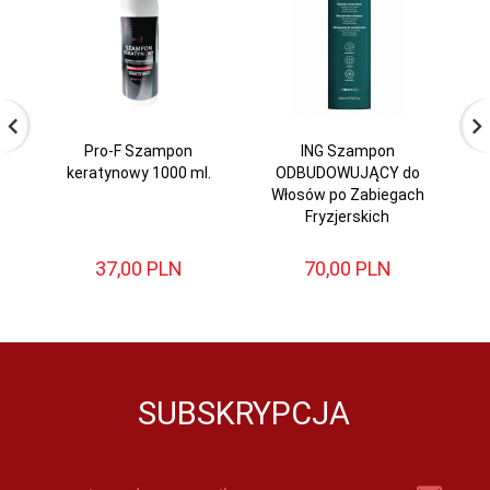
Pro-F Szampon
ING Szampon
keratynowy 1000 ml.
ODBUDOWUJĄCY do
Sh
Włosów po Zabiegach
Fryzjerskich
Wy
37,
00
PLN
70,
00
PLN
SUBSKRYPCJA