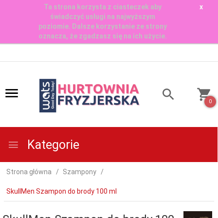
Ta strona korzysta z ciasteczek aby
x
świadczyć usługi na najwyższym
poziomie. Dalsze korzystanie ze strony
oznacza, że zgadzasz się na ich użycie.
0
Kategorie
Strona główna
Szampony
SkullMen Szampon do brody 100 ml