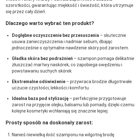
szorstkości, gwarantując miękkość i świeżość, która utrzymuje
się przez cały dzień.
Dlaczego warto wybrać ten produkt?
Dogłębne oczyszczenie bez przesuszenia
– skutecznie
usuwa zanieczyszczenia i nadmiar sebum, dbając
jednocześnie o optymalne nawilżenie skóry pod zarostem.
Gładka skóra bez podrażnień
– szampon pomaga delikatnie
złuszczać martwy naskórek, co zapobiega swędzeniu i
powstawaniu suchych skórek.
Ekstremalne odświeżenie
– przywraca brodzie długotrwałe
uczucie czystości, lekkości i komfortu.
Idealna baza pod stylizację
– perfekcyjnie przygotowuje
zarost na przyjęcie olejku, balsamu lub pomady, dzięki czemu
kolejne kosmetyki wchłaniają się znacznie lepiej.
Prosty sposób na doskonały zarost:
Nanieś niewielką ilość szamponu na wilgotną brodę.