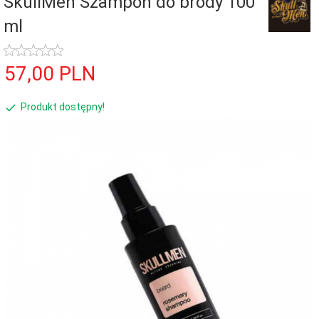
SkullMen Szampon do brody 100
ml
57,
00
PLN
Produkt dostępny!