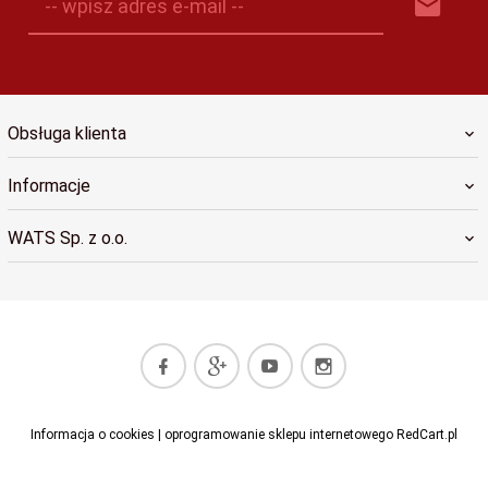
-- wpisz adres e-mail --
Obsługa klienta
Informacje
WATS Sp. z o.o.
kwyrwalec@wats.pl
Informacja o cookies
|
oprogramowanie sklepu internetowego
RedCart.pl