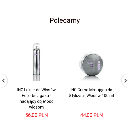
Polecamy
ING Lakier do Włosów
ING Guma Matująca do
Pr
Eco - bez gazu -
Stylizacji Włosów 100 ml
ml
nadający objętość
do
włosom
56,
00
PLN
44,
00
PLN