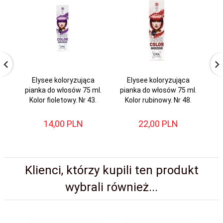
Elysee koloryzująca
Elysee koloryzująca
pianka do włosów 75 ml.
pianka do włosów 75 ml.
pi
Kolor fioletowy. Nr 43.
Kolor rubinowy. Nr 48.
K
14,
00
PLN
22,
00
PLN
Klienci, którzy kupili ten produkt
wybrali również...