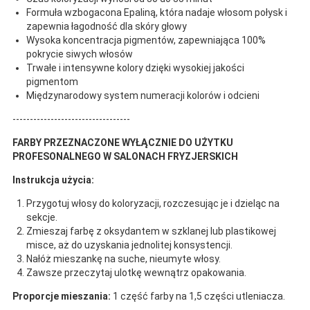
Formuła wzbogacona Epaliną, która nadaje włosom połysk i
zapewnia łagodność dla skóry głowy
Wysoka koncentracja pigmentów, zapewniająca 100%
pokrycie siwych włosów
Trwałe i intensywne kolory dzięki wysokiej jakości
pigmentom
Międzynarodowy system numeracji kolorów i odcieni
----------------------------------
FARBY PRZEZNACZONE WYŁĄCZNIE DO UŻYTKU
PROFESONALNEGO W SALONACH FRYZJERSKICH
Instrukcja użycia:
Przygotuj włosy do koloryzacji, rozczesując je i dzieląc na
sekcje.
Zmieszaj farbę z oksydantem w szklanej lub plastikowej
misce, aż do uzyskania jednolitej konsystencji.
Nałóż mieszankę na suche, nieumyte włosy.
Zawsze przeczytaj ulotkę wewnątrz opakowania.
Proporcje mieszania:
1 część farby na 1,5 części utleniacza.