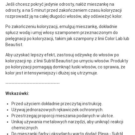
Jeśli chcesz pokryć jedynie odrosty, nałóż mieszankę na
odrosty, a na 5 minut przed zakończeniem czasu koloryzacji
rozprowadź ją na całej długości włosów, aby odświeżyć kolor.
Po zakończeniu koloryzacji, emulguj mieszankę, dokładnie
spłucz wodą i umyj włosy szamponem przeznaczonym do
pielęgnacji po koloryzacji, takim jak szampony z linii Color Lab lub
Beautist.
Aby uzyskać lepszy efekt, zastosuj odżywkę do włosów po
koloryzacji np. z linii Subtil Beautist po umyciu włosów. Produkty
po koloryzacji pomagają domknąć łuski włosów, co sprawia, że
kolor jest intensywniejszy i dłużej się utrzymuje.
------------------------------------
Wskazówki:
Przed użyciem dokładnie przeczytaj instrukcję.
Używaj jednorazowych rękawiczek ochronnych.
Przestrzegaj proporcji mieszania podanych w ulotce.
Unikaj używania metalowych narzędzi, aby uniknąć reakcji
chemicznych.
Do mieszanki farby i oksydantu warto dodać Plexa - Subtil