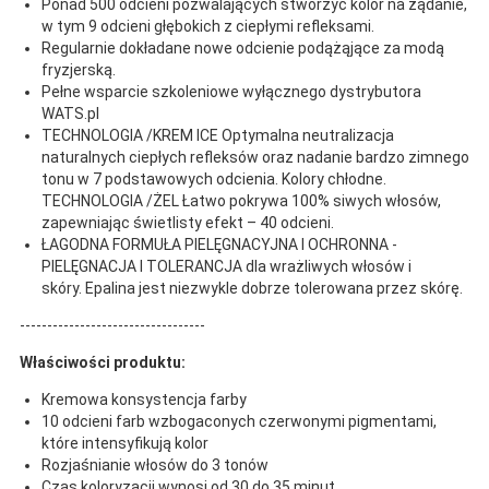
Ponad 500 odcieni pozwalających stworzyć kolor na żądanie,
w tym 9 odcieni głębokich z ciepłymi refleksami.
Regularnie dokładane nowe odcienie podążąjące za modą
fryzjerską.
Pełne wsparcie szkoleniowe wyłącznego dystrybutora
WATS.pl
TECHNOLOGIA /KREM ICE Optymalna neutralizacja
naturalnych ciepłych refleksów oraz nadanie bardzo zimnego
tonu w 7 podstawowych odcienia. Kolory chłodne.
TECHNOLOGIA /ŻEL Łatwo pokrywa 100% siwych włosów,
zapewniając świetlisty efekt – 40 odcieni.
ŁAGODNA FORMUŁA PIELĘGNACYJNA I OCHRONNA -
PIELĘGNACJA I TOLERANCJA dla wrażliwych włosów i
skóry. Epalina jest niezwykle dobrze tolerowana przez skórę.
----------------------------------
Właściwości produktu:
Kremowa konsystencja farby
10 odcieni farb wzbogaconych czerwonymi pigmentami,
które intensyfikują kolor
Rozjaśnianie włosów do 3 tonów
Czas koloryzacji wynosi od 30 do 35 minut