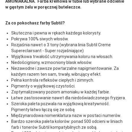
AMONIAKALNA. Farba kremowa w tubie lub wybrane odcienie
w gęstym żelu w poręcznej buteleczce.
Za co pokochasz farby Subtil?
Skuteczna i pewna w rękach każdego kolorysty.
Pokrywa 100% siwych włosów.
Rozjaśnia nawet o 3 tony (wybrana linia Subtil Creme
Supereclairsant - Super rozjaśniające)
Wyjątkowa trwałość utrzymywania koloru na włosach.
Niedościgniony, wzmocniony blask włosów.
Niezawodne i zawsze powtarzalne napigmentowanie. Za
każdym razem ten sam, trwały, wibrujący efekt.
Pełna kontrola refleksów ciepłych i zimnych.
Pigmenty o wyjątkowej czystości.
Zoptymalizowany poziom amoniaku w każdej farbie.
Łatwe zastosowanie nawet dla niedoświadczonego fryzjera.
Szeroka paleta pozwala na wyjątkową kreatywność.
Pigmenty łatwo łączą się ze sobą
Międzynarodowa nomenklatura nazw w postaci numerów.
Bardzo szeroka paleta kolorów: ponad 500 odcieni w liniach
farb i tonerów Subtil kompatybilnych ze sobą.