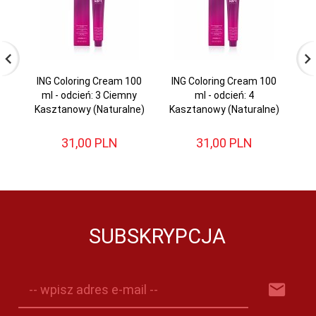
ING Coloring Cream 100
ING Coloring Cream 100
IN
ml - odcień: 3 Ciemny
ml - odcień: 4
Kasztanowy (Naturalne)
Kasztanowy (Naturalne)
31,
00
PLN
31,
00
PLN
SUBSKRYPCJA
-- wpisz adres e-mail --