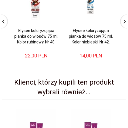
Elysee koloryzująca
Elysee koloryzująca
pianka do włosów 75 ml.
pianka do włosów 75 ml.
pi
Kolor rubinowy. Nr 48.
Kolor niebieski. Nr 42.
K
22,
00
PLN
14,
00
PLN
Klienci, którzy kupili ten produkt
wybrali również...