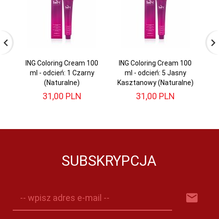
ING Coloring Cream 100
ING Coloring Cream 100
IN
ml - odcień: 1 Czarny
ml - odcień: 5 Jasny
(Naturalne)
Kasztanowy (Naturalne)
31,
00
PLN
31,
00
PLN
SUBSKRYPCJA
-- wpisz adres e-mail --