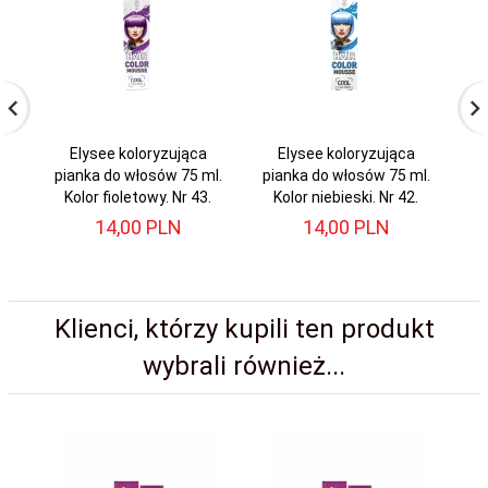
Elysee koloryzująca
Elysee koloryzująca
pianka do włosów 75 ml.
pianka do włosów 75 ml.
pi
Kolor fioletowy. Nr 43.
Kolor niebieski. Nr 42.
K
14,
00
PLN
14,
00
PLN
Klienci, którzy kupili ten produkt
wybrali również...