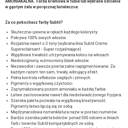
AMONIAKALNA. Farba kremowa w tubie lub wybrane odcienie
w gęstym żelu w poręcznej buteleczce.
Za co pokochasz farby Subtil?
Skuteczna i pewna w rękach każdego kolorysty.
Pokrywa 100% siwych włosów.
Rozjaśnia nawet o 3 tony (wybrana linia Subtil Creme
Supereclairsant - Super rozjaśniające)
Wyjątkowa trwałość utrzymywania koloru na włosach.
Niedościgniony, wzmocniony blask włosów.
Niezawodne i zawsze powtarzalne napigmentowanie. Za
każdym razem ten sam, trwały, wibrujący efekt.
Pełna kontrola refleksów ciepłych i zimnych.
Pigmenty o wyjątkowej czystości.
Zoptymalizowany poziom amoniaku w każdej farbie.
Łatwe zastosowanie nawet dla niedoświadczonego fryzjera.
Szeroka paleta pozwala na wyjątkową kreatywność.
Pigmenty łatwo łączą się ze sobą
Międzynarodowa nomenklatura nazw w postaci numerów.
Bardzo szeroka paleta kolorów: ponad 500 odcieni w liniach
farb i tonerów Subtil kompatybilnych ze sobą.