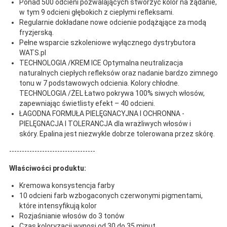
Ponad 500 odcieni pozwalających stworzyć kolor na żądanie,
w tym 9 odcieni głębokich z ciepłymi refleksami.
Regularnie dokładane nowe odcienie podążąjące za modą
fryzjerską.
Pełne wsparcie szkoleniowe wyłącznego dystrybutora
WATS.pl
TECHNOLOGIA /KREM ICE Optymalna neutralizacja
naturalnych ciepłych refleksów oraz nadanie bardzo zimnego
tonu w 7 podstawowych odcienia. Kolory chłodne.
TECHNOLOGIA /ŻEL Łatwo pokrywa 100% siwych włosów,
zapewniając świetlisty efekt – 40 odcieni.
ŁAGODNA FORMUŁA PIELĘGNACYJNA I OCHRONNA -
PIELĘGNACJA I TOLERANCJA dla wrażliwych włosów i
skóry. Epalina jest niezwykle dobrze tolerowana przez skórę.
----------------------------------
Właściwości produktu:
Kremowa konsystencja farby
10 odcieni farb wzbogaconych czerwonymi pigmentami,
które intensyfikują kolor
Rozjaśnianie włosów do 3 tonów
Czas koloryzacji wynosi od 30 do 35 minut