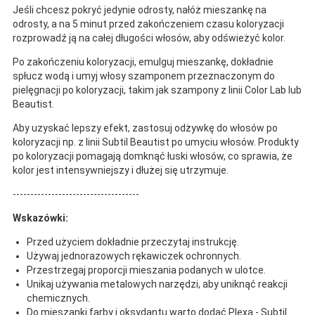
Jeśli chcesz pokryć jedynie odrosty, nałóż mieszankę na
odrosty, a na 5 minut przed zakończeniem czasu koloryzacji
rozprowadź ją na całej długości włosów, aby odświeżyć kolor.
Po zakończeniu koloryzacji, emulguj mieszankę, dokładnie
spłucz wodą i umyj włosy szamponem przeznaczonym do
pielęgnacji po koloryzacji, takim jak szampony z linii Color Lab lub
Beautist.
Aby uzyskać lepszy efekt, zastosuj odżywkę do włosów po
koloryzacji np. z linii Subtil Beautist po umyciu włosów. Produkty
po koloryzacji pomagają domknąć łuski włosów, co sprawia, że
kolor jest intensywniejszy i dłużej się utrzymuje.
------------------------------------
Wskazówki:
Przed użyciem dokładnie przeczytaj instrukcję.
Używaj jednorazowych rękawiczek ochronnych.
Przestrzegaj proporcji mieszania podanych w ulotce.
Unikaj używania metalowych narzędzi, aby uniknąć reakcji
chemicznych.
Do mieszanki farby i oksydantu warto dodać Plexa - Subtil