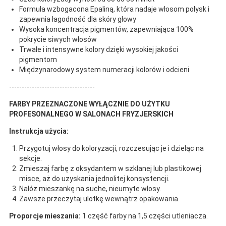
Formuła wzbogacona Epaliną, która nadaje włosom połysk i
zapewnia łagodność dla skóry głowy
Wysoka koncentracja pigmentów, zapewniająca 100%
pokrycie siwych włosów
Trwałe i intensywne kolory dzięki wysokiej jakości
pigmentom
Międzynarodowy system numeracji kolorów i odcieni
----------------------------------
FARBY PRZEZNACZONE WYŁĄCZNIE DO UŻYTKU
PROFESONALNEGO W SALONACH FRYZJERSKICH
Instrukcja użycia:
Przygotuj włosy do koloryzacji, rozczesując je i dzieląc na
sekcje.
Zmieszaj farbę z oksydantem w szklanej lub plastikowej
misce, aż do uzyskania jednolitej konsystencji.
Nałóż mieszankę na suche, nieumyte włosy.
Zawsze przeczytaj ulotkę wewnątrz opakowania.
Proporcje mieszania:
1 część farby na 1,5 części utleniacza.