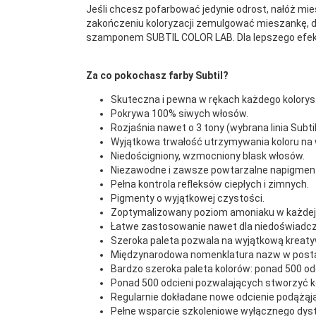
Jeśli chcesz pofarbować jedynie odrost, nałóż mies
zakończeniu koloryzacji zemulgować mieszankę, d
szamponem SUBTIL COLOR LAB. Dla lepszego efek
Za co pokochasz farby Subtil?
Skuteczna i pewna w rękach każdego kolorys
Pokrywa 100% siwych włosów.
Rozjaśnia nawet o 3 tony (wybrana linia Subti
Wyjątkowa trwałość utrzymywania koloru na 
Niedościgniony, wzmocniony blask włosów.
Niezawodne i zawsze powtarzalne napigmento
Pełna kontrola refleksów ciepłych i zimnych.
Pigmenty o wyjątkowej czystości.
Zoptymalizowany poziom amoniaku w każdej 
Łatwe zastosowanie nawet dla niedoświadcz
Szeroka paleta pozwala na wyjątkową kreaty
Międzynarodowa nomenklatura nazw w post
Bardzo szeroka paleta kolorów: ponad 500 odc
Ponad 500 odcieni pozwalających stworzyć kol
Regularnie dokładane nowe odcienie podążąj
Pełne wsparcie szkoleniowe wyłącznego dys