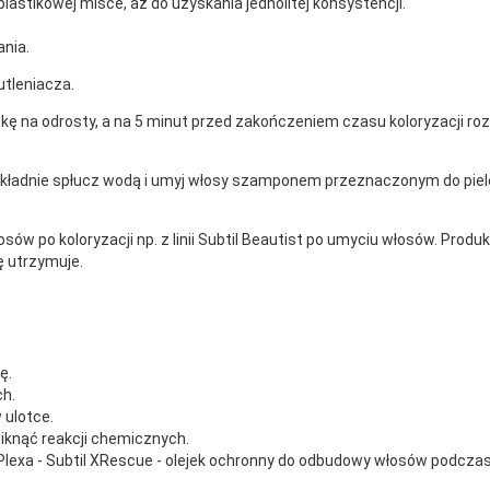
lastikowej misce, aż do uzyskania jednolitej konsystencji.
ania.
utleniacza.
nkę na odrosty, a na 5 minut przed zakończeniem czasu koloryzacji roz
kładnie spłucz wodą i umyj włosy szamponem przeznaczonym do pielęgna
ów po koloryzacji np. z linii Subtil Beautist po umyciu włosów. Prod
ię utrzymuje.
ę.
h.
 ulotce.
iknąć reakcji chemicznych.
Plexa - Subtil XRescue - olejek ochronny do odbudowy włosów podczas 