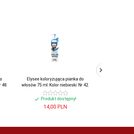
o
Elysee koloryzująca pianka do
Elysee kolory
 48.
włosów 75 ml. Kolor niebieski. Nr 42.
włosów 75 ml. Ko
Produkt dostępny!
Produ
14,
00
PLN
14,