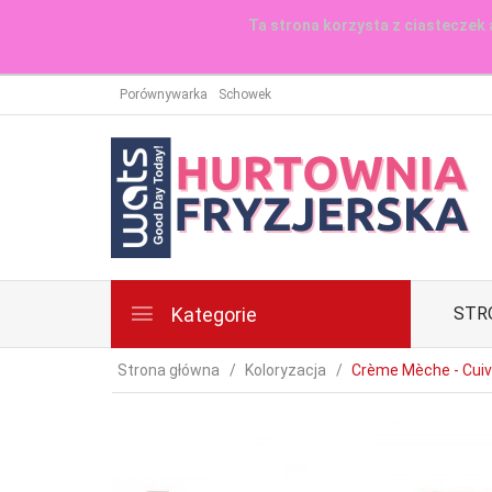
Ta strona korzysta z ciasteczek 
Porównywarka
Schowek
Kategorie
STR
Strona główna
Koloryzacja
Crème Mèche - Cuiv