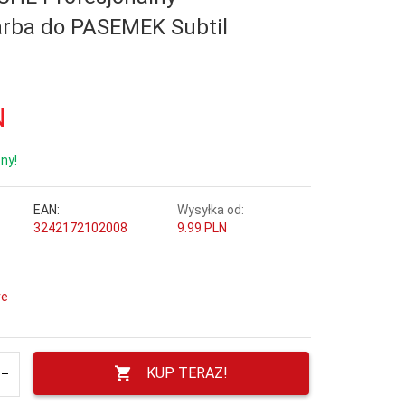
arba do PASEMEK Subtil
N
ny!
EAN:
Wysyłka od:
3242172102008
9.99 PLN
re
KUP TERAZ!