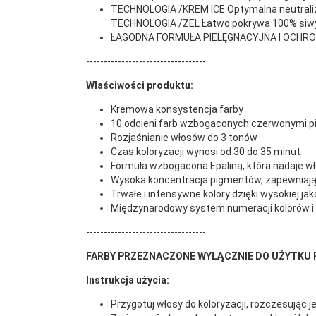
TECHNOLOGIA /KREM ICE Optymalna neutraliza
TECHNOLOGIA /ŻEL Łatwo pokrywa 100% siwych
ŁAGODNA FORMUŁA PIELĘGNACYJNA I OCHRONNA 
----------------------------------
Właściwości produktu:
Kremowa konsystencja farby
10 odcieni farb wzbogaconych czerwonymi pig
Rozjaśnianie włosów do 3 tonów
Czas koloryzacji wynosi od 30 do 35 minut
Formuła wzbogacona Epaliną, która nadaje wł
Wysoka koncentracja pigmentów, zapewniają
Trwałe i intensywne kolory dzięki wysokiej j
Międzynarodowy system numeracji kolorów i 
----------------------------------
FARBY PRZEZNACZONE WYŁĄCZNIE DO UŻYTKU
Instrukcja użycia:
Przygotuj włosy do koloryzacji, rozczesując je 