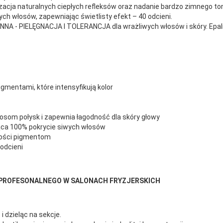
cja naturalnych ciepłych refleksów oraz nadanie bardzo zimnego ton
 włosów, zapewniając świetlisty efekt – 40 odcieni.
- PIELĘGNACJA I TOLERANCJA dla wrażliwych włosów i skóry. Epalina
mentami, które intensyfikują kolor
osom połysk i zapewnia łagodność dla skóry głowy
ca 100% pokrycie siwych włosów
akości pigmentom
odcieni
 PROFESONALNEGO W SALONACH FRYZJERSKICH
i dzieląc na sekcje.