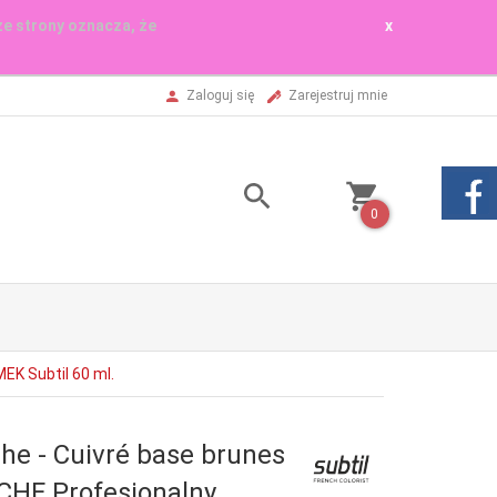
ze strony oznacza, że
x
Zaloguj się
Zarejestruj mnie
0
EK Subtil 60 ml.
e - Cuivré base brunes
HE Profesjonalny