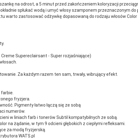
zankę na odrost, a 5 minut przed zakończeniem koloryzacji przeciągni
okładnie spłukać wodą i umyć włosy szamponem przeznaczonym do pie
tu warto zastosować odżywkę dopasowaną do rodzaju włosów Color
ty.
l Creme Supereclairsant - Super rozjaśniające)
włosach.
wanie. Za każdym razem ten sam, trwały, wibrujący efekt.
farbie.
onego fryzjera.
wność. Pigmenty łatwo łączą się ze sobą
aci numerów.
ieni w liniach farb i tonerów Subtil kompatybilnych ze sobą.
or na żądanie, w tym 9 odcieni głębokich z ciepłymi refleksami.
ące za modą fryzjerską.
trybutora WATS.pl