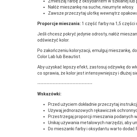
Zmieszaj farbę z oksydantem w szklanej lub p
Nałóż mieszankę na suche, nieumyte włosy.
Zawsze przeczytaj ulotkę wewnątrz opakow
Proporcje mieszania:
1 część farby na 1,5 części 
Jeśli chcesz pokryć jedynie odrosty, nałóż miesza
odświeżyć kolor.
Po zakończeniu koloryzacji, emulguj mieszankę, do
Color Lab lub Beautist.
Aby uzyskać lepszy efekt, zastosuj odżywkę do włos
co sprawia, że kolor jest intensywniejszy i dłużej s
------------------------------------
Wskazówki:
Przed użyciem dokładnie przeczytaj instrukcj
Używaj jednorazowych rękawiczek ochronnyc
Przestrzegaj proporcji mieszania podanych w
Unikaj używania metalowych narzędzi, aby un
Do mieszanki farby i oksydantu warto dodać 