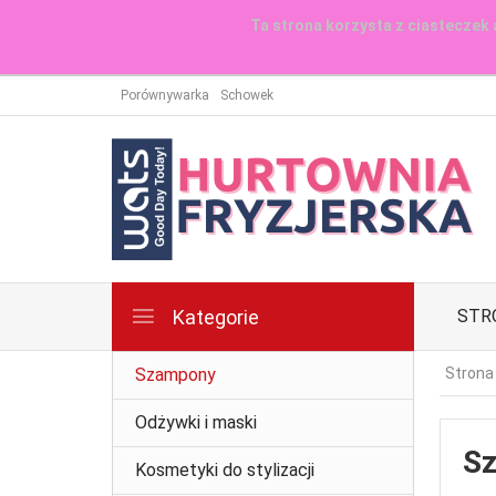
Ta strona korzysta z ciasteczek 
Porównywarka
Schowek
Kategorie
STR
Szampony
Strona
Odżywki i maski
S
Kosmetyki do stylizacji