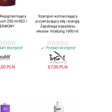
Repigmentujący
Szampon wzmacniający
ouch 250 ml RED /
przywracający siłę i energię.
ZERWONY
Zapobiega wypadaniu
włosów. Vitalizing 1000 ml.
dukt dostępny!
Produkt dostępny!
,
00
PLN
67,
00
PLN