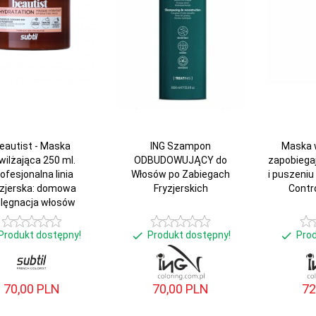
eautist - Maska
ING Szampon
Maska 
wilżająca 250 ml.
ODBUDOWUJĄCY do
zapobiega
ofesjonalna linia
Włosów po Zabiegach
i puszeniu
yzjerska: domowa
Fryzjerskich
Contr
elęgnacja włosów
Produkt dostępny!
Produkt dostępny!
Pro
70,
00
PLN
70,
00
PLN
72