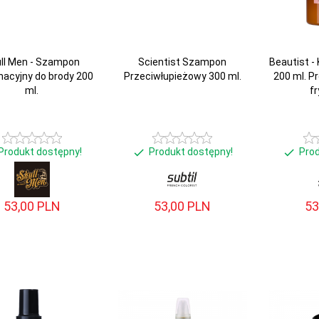
ll Men - Szampon
Scientist Szampon
Beautist -
nacyjny do brody 200
Przeciwłupieżowy 300 ml.
200 ml. Pr
ml.
f
Produkt dostępny!
Produkt dostępny!
Pro
53,
00
PLN
53,
00
PLN
53