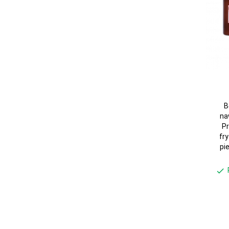
B
na
Pr
fr
pi