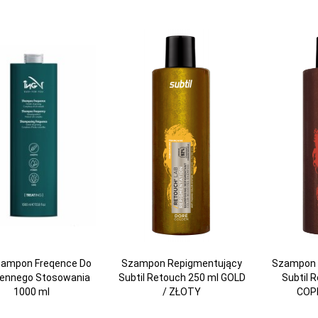
zampon Freqence Do
Szampon Repigmentujący
Szampon 
iennego Stosowania
Subtil Retouch 250 ml GOLD
Subtil 
1000 ml
/ ZŁOTY
COP