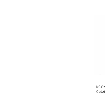
ING S
Codz