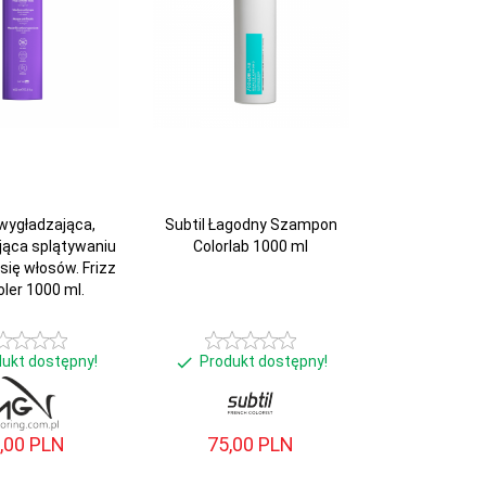
wygładzająca,
Subtil Łagodny Szampon
jąca splątywaniu
Colorlab 1000 ml
 się włosów. Frizz
oler 1000 ml.
dukt dostępny!
Produkt dostępny!
,
00
PLN
75,
00
PLN