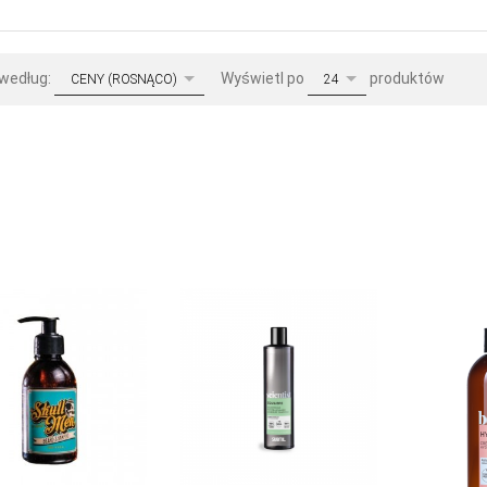
sort
pop
 według:
Wyświetl po
produktów
CENY (ROSNĄCO)
24