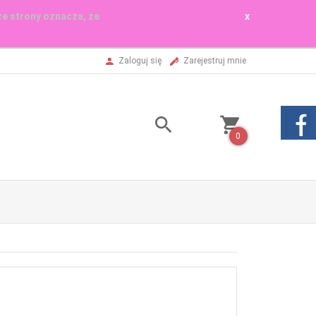
ze strony oznacza, że
x
Zaloguj się
Zarejestruj mnie
0