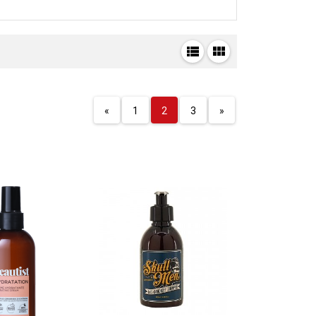
«
1
2
3
»