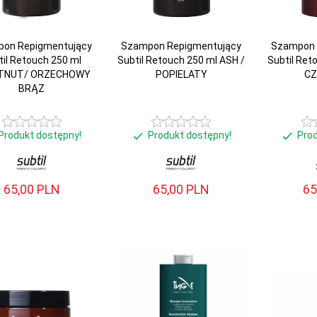
on Repigmentujący
Szampon Repigmentujący
Szampon 
til Retouch 250 ml
Subtil Retouch 250 ml ASH /
Subtil Ret
TNUT/ ORZECHOWY
POPIELATY
C
BRĄZ
Produkt dostępny!
Produkt dostępny!
Pro
65,
00
PLN
65,
00
PLN
65