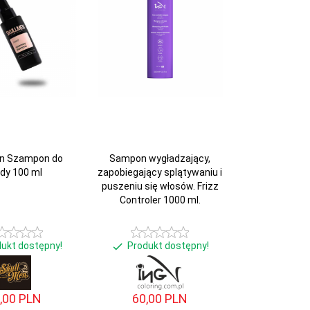
en Szampon do
Sampon wygładzający,
dy 100 ml
zapobiegający splątywaniu i
puszeniu się włosów. Frizz
Controler 1000 ml.
dukt dostępny!
Produkt dostępny!
,
00
PLN
60,
00
PLN