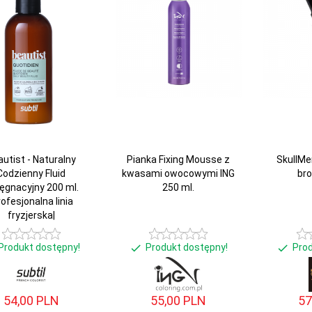
utist - Naturalny
Pianka Fixing Mousse z
SkullM
Codzienny Fluid
kwasami owocowymi ING
bro
lęgnacyjny 200 ml.
250 ml.
rofesjonalna linia
fryzjerska|
Produkt dostępny!
Produkt dostępny!
Pro
54,
00
PLN
55,
00
PLN
57